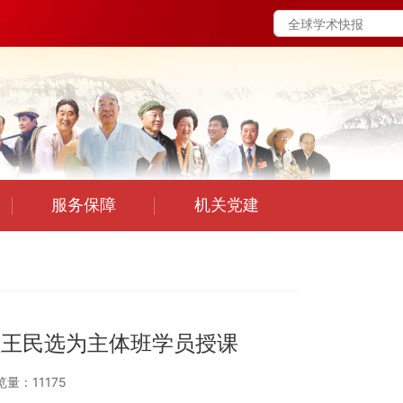
服务保障
机关党建
员王民选为主体班学员授课
览量：11175