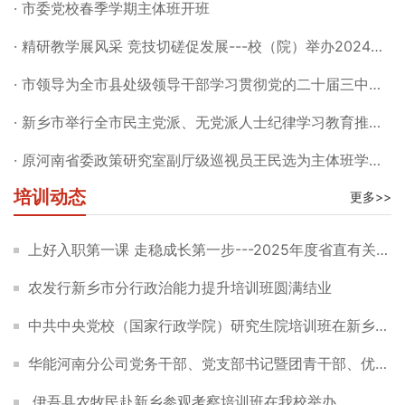
· 市委党校春季学期主体班开班
· 精研教学展风采 竞技切磋促发展---校（院）举办2024年度全市党校（行政学院）系统优质课比赛
· 市领导为全市县处级领导干部学习贯彻党的二十届三中全会精神轮训班学员作专题辅导报告
· 新乡市举行全市民主党派、无党派人士纪律学习教育推进会暨民主党派代表人士培训班开班式
· 原河南省委政策研究室副厅级巡视员王民选为主体班学员授课
培训动态
更多>>
上好入职第一课 走稳成长第一步---2025年度省直有关单位及航空港区新录用公务员联合入职培训班圆满结业
农发行新乡市分行政治能力提升培训班圆满结业
中共中央党校（国家行政学院）研究生院培训班在新乡市委党校举行
华能河南分公司党务干部、党支部书记暨团青干部、优秀青年骨干、统战代表人士培训班圆满结业
伊吾县农牧民赴新乡参观考察培训班在我校举办