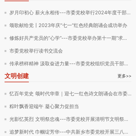
岁月印初心 薪火永相传---市委党校举行2024年度干部荣誉退休仪式
颂歌献给党〡2023年庆“七一”红色经典朗诵会成功举办
修炼好共产党员的“心学”---市委党校举办第十一期“求是讲堂”
市委党校举行读书交流会
传承榜样精神 汲取奋进力量---市委党校组织党员干部参观红旗展览馆
文明创建
更多>>
忆百年党史 颂时代华章｜迎七一红色诗文朗诵会在市委党校报告厅成功举办
粽叶飘香迎端午 凝心聚力促担当
光影忆英烈 文明祭忠魂---市委党校开展清明节文明祭扫活动
追梦新时代 巾帼绽芳华---中共新乡市委党校开展三八妇女节传统团扇制作体验活动