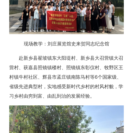
现场教学：刘庄展览馆史来贺同志纪念馆
赴新乡县翟坡镇东大阳堤村、新乡县大召营镇大召
营村、获嘉县照镜镇楼村、照镜镇东彰仪村、牧野区王
村镇牛村社区、辉县市孟庄镇南陈马村等6个国家级、
省级先进典型村，实地感受新时代乡村的村风村貌，学
习乡村由穷到富、由乱到治的发展经验。