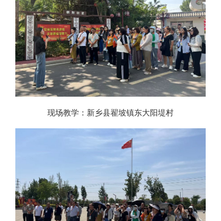
现场教学：新乡县翟坡镇东大阳堤村