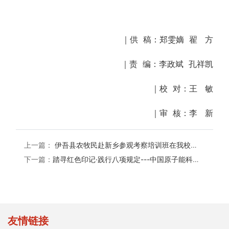
｜供 稿：郑雯嫡 翟 方
｜责 编：李政斌 孔祥凯
｜校 对：王 敏
｜审 核：李 新
上一篇：
伊吾县农牧民赴新乡参观考察培训班在我校举办
下一篇：
踏寻红色印记·践行八项规定---中国原子能科学研究院后勤服务集团动力工程部培训班圆满结业
友情链接