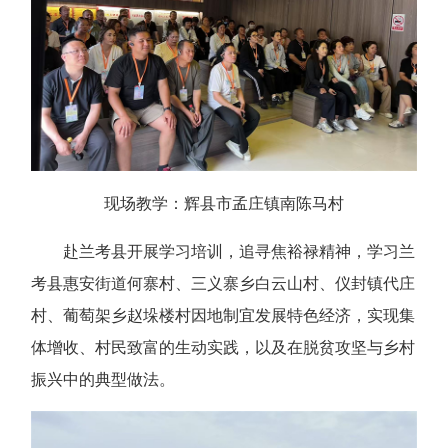
现场教学：辉县市孟庄镇南陈马村
赴兰考县开展学习培训，追寻焦裕禄精神，学习兰
考县惠安街道何寨村、三义寨乡白云山村、仪封镇代庄
村、葡萄架乡赵垛楼村因地制宜发展特色经济，实现集
体增收、村民致富的生动实践，以及在脱贫攻坚与乡村
振兴中的典型做法。